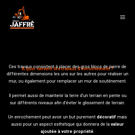
Aller
Main
au
Men
contenu
Ces travaux consistent à placer des gros blocs de pierre de
A quoi servent les travaux d’enrochement ?
différentes dimensions les uns sur les autres pour réaliser un
mur, ou également pour remplacer un mur de soutènement.
Il permet aussi de maintenir la terre d’un terrain en pente ou
sur différents niveaux afin d’éviter le glissement de terrain.
Un enrochement peut avoir un but purement
décoratif
mais
aussi pour un aspect esthétique qui donnera de la
valeur
ajoutée à votre propriété
.